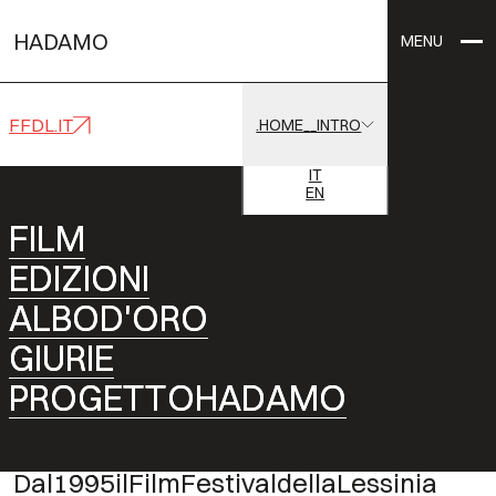
HADAMO
MENU
FFDL.IT
.HOME__INTRO
IT
EN
HUB
E
ARCHIVIO
DIGITALE
AUDIOVISIVO
F
F
I
I
L
L
M
M
DELLA
MONTAGNA
E
E
D
D
I
I
Z
Z
I
I
O
O
N
N
I
I
La
storia
del
Film
Festival
della
Lessinia
A
A
L
L
B
B
O
O
D
D
'
'
O
O
R
R
O
O
a
portata
di
click
G
G
I
I
U
U
R
R
I
I
E
E
P
P
R
R
O
O
G
G
E
E
T
T
T
T
O
O
H
H
A
A
D
D
A
A
M
M
O
O
Dal
1995
il
Film
Festival
della
Lessinia