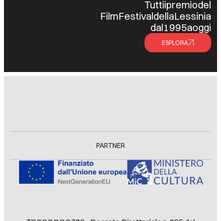
Tutti
i
premio
del
Film
Festival
della
Lessinia
dal
1995
a
oggi
ESPLORA
PARTNER