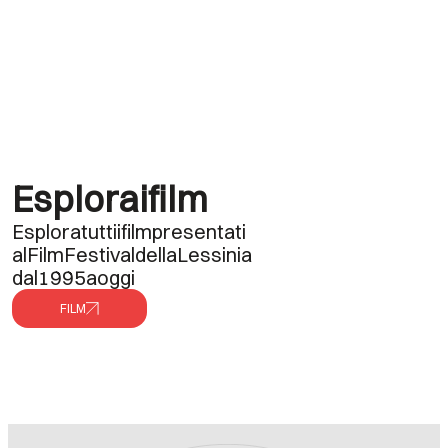
Esplora
i
film
Esplora
tutti
i
film
presentati
al
Film
Festival
della
Lessinia
dal
1995
a
oggi
FILM