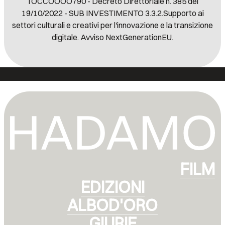
TOCCOOOO790 - Decreto Direttoriale n. 385 del
19/10/2022 - SUB INVESTIMENTO 3.3.2.Supporto ai
settori culturali e creativi per l'innovazione e la transizione
digitale. Avviso NextGenerationEU.
F
F
I
I
L
L
M
M
E
E
D
D
I
I
Z
Z
I
I
O
O
N
N
I
I
A
A
L
L
B
B
O
O
D
D
'
'
O
O
R
R
O
O
G
G
I
I
U
U
R
R
I
I
E
E